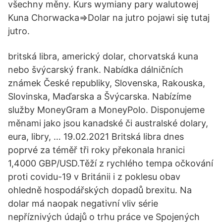
všechny měny. Kurs wymiany pary walutowej
Kuna Chorwacka=>Dolar na jutro pojawi się tutaj
jutro.
britská libra, americký dolar, chorvatská kuna
nebo švýcarský frank. Nabídka dálničních
známek České republiky, Slovenska, Rakouska,
Slovinska, Maďarska a Švýcarska. Nabízíme
služby MoneyGram a MoneyPolo. Disponujeme
měnami jako jsou kanadské či australské dolary,
eura, libry, … 19.02.2021 Britská libra dnes
poprvé za téměř tři roky překonala hranici
1,4000 GBP/USD.Těží z rychlého tempa očkování
proti covidu-19 v Británii i z poklesu obav
ohledně hospodářských dopadů brexitu. Na
dolar má naopak negativní vliv série
nepříznivých údajů o trhu práce ve Spojených