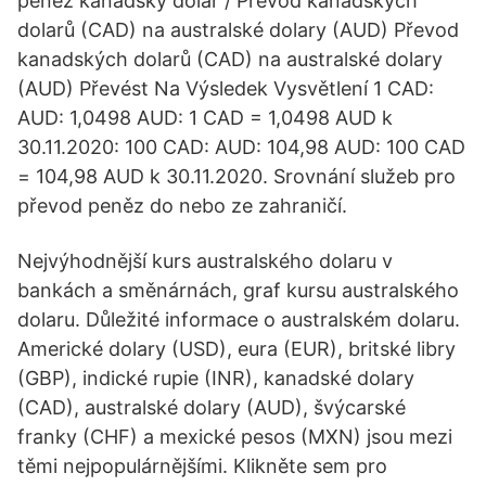
peněz kanadský dolar / Převod kanadských
dolarů (CAD) na australské dolary (AUD) Převod
kanadských dolarů (CAD) na australské dolary
(AUD) Převést Na Výsledek Vysvětlení 1 CAD:
AUD: 1,0498 AUD: 1 CAD = 1,0498 AUD k
30.11.2020: 100 CAD: AUD: 104,98 AUD: 100 CAD
= 104,98 AUD k 30.11.2020. Srovnání služeb pro
převod peněz do nebo ze zahraničí.
Nejvýhodnější kurs australského dolaru v
bankách a směnárnách, graf kursu australského
dolaru. Důležité informace o australském dolaru.
Americké dolary (USD), eura (EUR), britské libry
(GBP), indické rupie (INR), kanadské dolary
(CAD), australské dolary (AUD), švýcarské
franky (CHF) a mexické pesos (MXN) jsou mezi
těmi nejpopulárnějšími. Klikněte sem pro