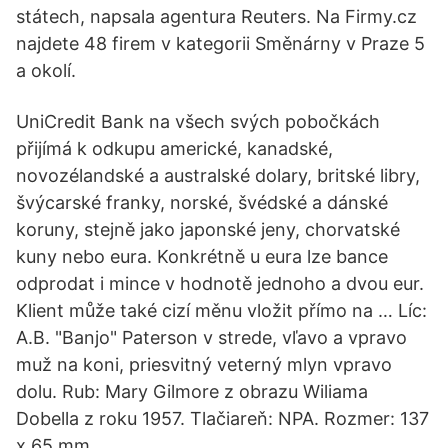
státech, napsala agentura Reuters. Na Firmy.cz
najdete 48 firem v kategorii Směnárny v Praze 5
a okolí.
UniCredit Bank na všech svých pobočkách
přijímá k odkupu americké, kanadské,
novozélandské a australské dolary, britské libry,
švýcarské franky, norské, švédské a dánské
koruny, stejně jako japonské jeny, chorvatské
kuny nebo eura. Konkrétně u eura lze bance
odprodat i mince v hodnotě jednoho a dvou eur.
Klient může také cizí měnu vložit přímo na … Líc:
A.B. "Banjo" Paterson v strede, vľavo a vpravo
muž na koni, priesvitný veterný mlyn vpravo
dolu. Rub: Mary Gilmore z obrazu Wiliama
Dobella z roku 1957. Tlačiareň: NPA. Rozmer: 137
x 65 mm.