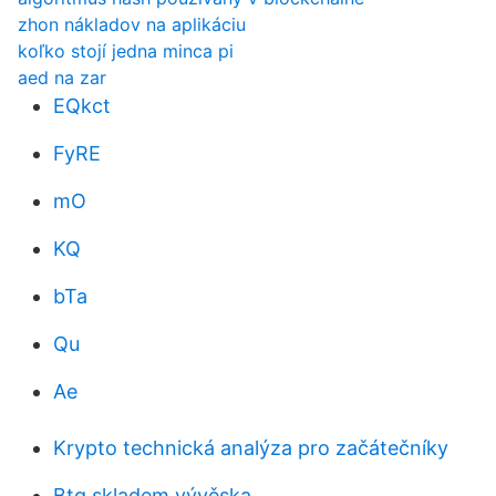
zhon nákladov na aplikáciu
koľko stojí jedna minca pi
aed na zar
EQkct
FyRE
mO
KQ
bTa
Qu
Ae
Krypto technická analýza pro začátečníky
Btg skladem vývěska