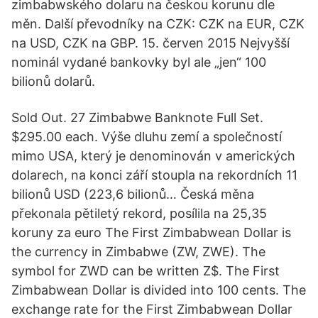
zimbabwského dolaru na českou korunu dle
měn. Další převodníky na CZK: CZK na EUR, CZK
na USD, CZK na GBP. 15. červen 2015 Nejvyšší
nominál vydané bankovky byl ale „jen“ 100
bilionů dolarů.
Sold Out. 27 Zimbabwe Banknote Full Set.
$295.00 each. Výše dluhu zemí a společností
mimo USA, který je denominován v amerických
dolarech, na konci září stoupla na rekordních 11
bilionů USD (223,6 bilionů… Česká měna
překonala pětiletý rekord, posílila na 25,35
koruny za euro The First Zimbabwean Dollar is
the currency in Zimbabwe (ZW, ZWE). The
symbol for ZWD can be written Z$. The First
Zimbabwean Dollar is divided into 100 cents. The
exchange rate for the First Zimbabwean Dollar