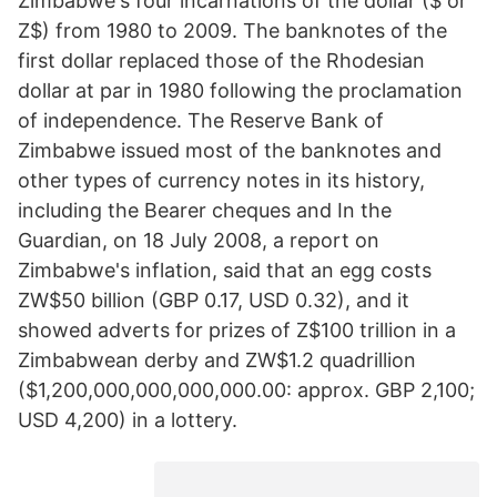
Zimbabwe's four incarnations of the dollar ($ or
Z$) from 1980 to 2009. The banknotes of the
first dollar replaced those of the Rhodesian
dollar at par in 1980 following the proclamation
of independence. The Reserve Bank of
Zimbabwe issued most of the banknotes and
other types of currency notes in its history,
including the Bearer cheques and In the
Guardian, on 18 July 2008, a report on
Zimbabwe's inflation, said that an egg costs
ZW$50 billion (GBP 0.17, USD 0.32), and it
showed adverts for prizes of Z$100 trillion in a
Zimbabwean derby and ZW$1.2 quadrillion
($1,200,000,000,000,000.00: approx. GBP 2,100;
USD 4,200) in a lottery.