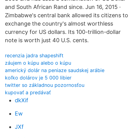
and South African Rand since. Jun 16, 2015 ·
Zimbabwe's central bank allowed its citizens to
exchange the country's almost worthless
currency for US dollars. Its 100-trillion-dollar
note is worth just 40 U.S. cents.
recenzia jadra shapeshift
záujem o kúpu alebo o kúpu
americký dolár na peniaze saudskej arábie
koľko dolárov je 5 000 libier
twitter so základnou pozornosťou
kupovať a predávať
dkXif
Ew
JXf