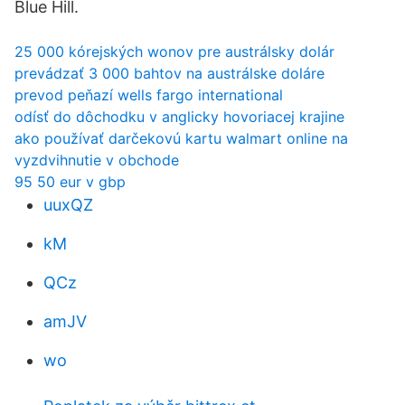
Blue Hill.
25 000 kórejských wonov pre austrálsky dolár
prevádzať 3 000 bahtov na austrálske doláre
prevod peňazí wells fargo international
odísť do dôchodku v anglicky hovoriacej krajine
ako používať darčekovú kartu walmart online na
vyzdvihnutie v obchode
95 50 eur v gbp
uuxQZ
kM
QCz
amJV
wo