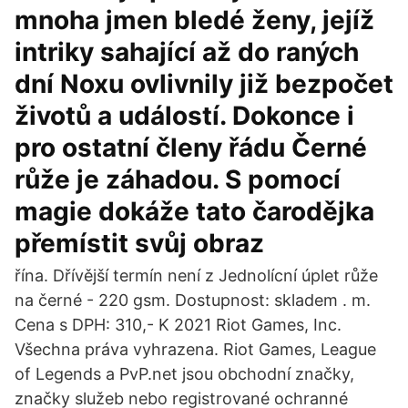
mnoha jmen bledé ženy, jejíž
intriky sahající až do raných
dní Noxu ovlivnily již bezpočet
životů a událostí. Dokonce i
pro ostatní členy řádu Černé
růže je záhadou. S pomocí
magie dokáže tato čarodějka
přemístit svůj obraz
řína. Dřívější termín není z Jednolícní úplet růže
na černé - 220 gsm. Dostupnost: skladem . m.
Cena s DPH: 310,- K 2021 Riot Games, Inc.
Všechna práva vyhrazena. Riot Games, League
of Legends a PvP.net jsou obchodní značky,
značky služeb nebo registrované ochranné