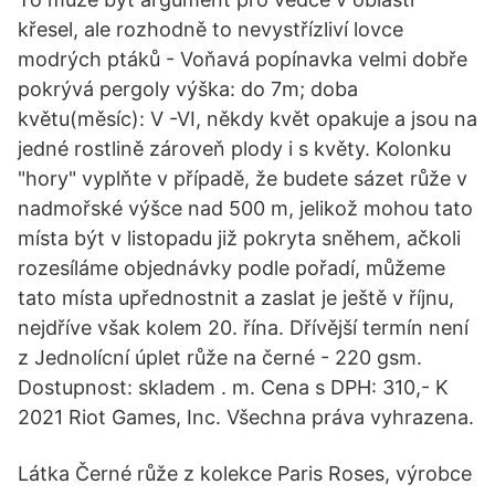
křesel, ale rozhodně to nevystřízliví lovce
modrých ptáků - Voňavá popínavka velmi dobře
pokrývá pergoly výška: do 7m; doba
květu(měsíc): V -VI, někdy květ opakuje a jsou na
jedné rostlině zároveň plody i s květy. Kolonku
"hory" vyplňte v případě, že budete sázet růže v
nadmořské výšce nad 500 m, jelikož mohou tato
místa být v listopadu již pokryta sněhem, ačkoli
rozesíláme objednávky podle pořadí, můžeme
tato místa upřednostnit a zaslat je ještě v říjnu,
nejdříve však kolem 20. řína. Dřívější termín není
z Jednolícní úplet růže na černé - 220 gsm.
Dostupnost: skladem . m. Cena s DPH: 310,- K
2021 Riot Games, Inc. Všechna práva vyhrazena.
Látka Černé růže z kolekce Paris Roses, výrobce