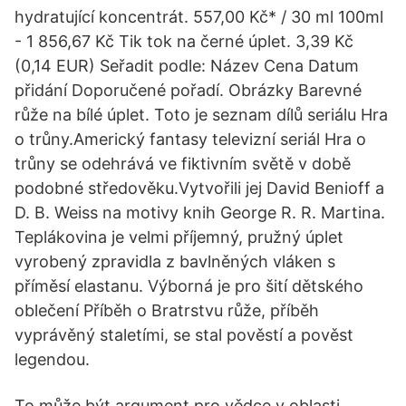
hydratující koncentrát. 557,00 Kč* / 30 ml 100ml
- 1 856,67 Kč Tik tok na černé úplet. 3,39 Kč
(0,14 EUR) Seřadit podle: Název Cena Datum
přidání Doporučené pořadí. Obrázky Barevné
růže na bílé úplet. Toto je seznam dílů seriálu Hra
o trůny.Americký fantasy televizní seriál Hra o
trůny se odehrává ve fiktivním světě v době
podobné středověku.Vytvořili jej David Benioff a
D. B. Weiss na motivy knih George R. R. Martina.
Teplákovina je velmi příjemný, pružný úplet
vyrobený zpravidla z bavlněných vláken s
příměsí elastanu. Výborná je pro šití dětského
oblečení Příběh o Bratrstvu růže, příběh
vyprávěný staletími, se stal pověstí a pověst
legendou.
To může být argument pro vědce v oblasti