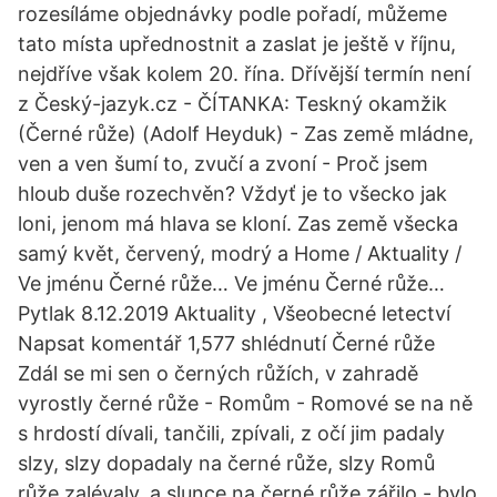
rozesíláme objednávky podle pořadí, můžeme
tato místa upřednostnit a zaslat je ještě v říjnu,
nejdříve však kolem 20. řína. Dřívější termín není
z Český-jazyk.cz - ČÍTANKA: Teskný okamžik
(Černé růže) (Adolf Heyduk) - Zas země mládne,
ven a ven šumí to, zvučí a zvoní - Proč jsem
hloub duše rozechvěn? Vždyť je to všecko jak
loni, jenom má hlava se kloní. Zas země všecka
samý květ, červený, modrý a Home / Aktuality /
Ve jménu Černé růže… Ve jménu Černé růže…
Pytlak 8.12.2019 Aktuality , Všeobecné letectví
Napsat komentář 1,577 shlédnutí Černé růže
Zdál se mi sen o černých růžích, v zahradě
vyrostly černé růže - Romům - Romové se na ně
s hrdostí dívali, tančili, zpívali, z očí jim padaly
slzy, slzy dopadaly na černé růže, slzy Romů
růže zalévaly, a slunce na černé růže zářilo - bylo